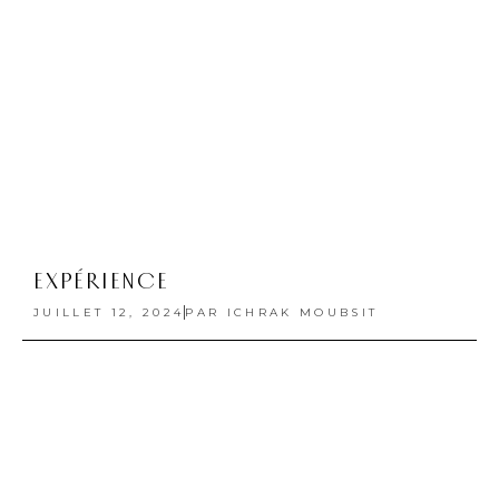
ÉCLAT ANCESTRAL
JUIN 14, 2024
PAR
ICHRAK MOUBSIT
Plus d'articles
ABONNEMENT
QUI SOMMES-NOUS
MENTIONS LÉGALES
COOKIES