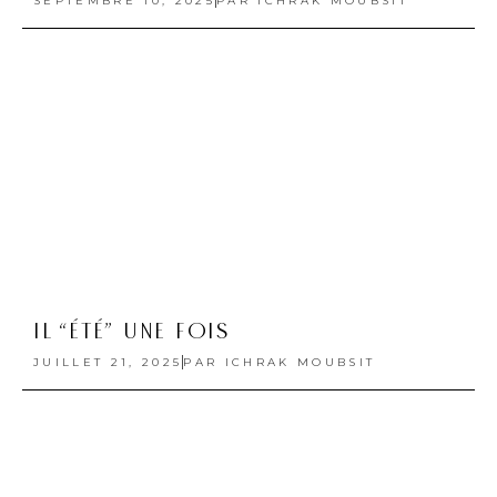
SEPTEMBRE 10, 2025
PAR
ICHRAK MOUBSIT
IL “ÉTÉ” UNE FOIS
JUILLET 21, 2025
PAR
ICHRAK MOUBSIT
LE SOUFFLE DU SAHARA, LA FIERTÉ