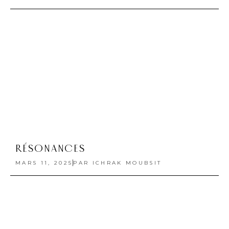
VICTIMES IRRÉPROCHABLES
NOVEMBRE 8, 2024
PAR
ICHRAK MOUBSIT
FLEXIBILITÉ
OCTOBRE 7, 2024
PAR
ICHRAK MOUBSIT