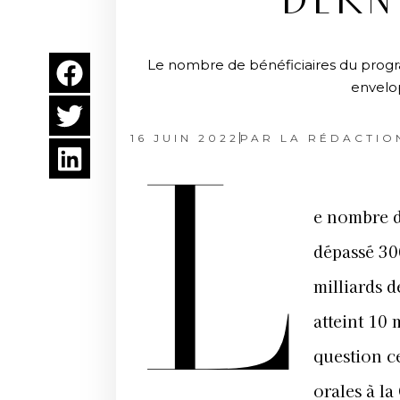
DERN
Le nombre de bénéficiaires du progra
envelop
16 JUIN 2022
PAR
LA RÉDACTIO
L
e nombre d
dépassé 30
milliards 
atteint 10
question c
orales à l