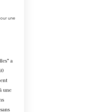
pour une
les” a
40
ment
 à une
ns
 sans