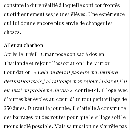
Foundation. «
Cela ne devait pas être ma dernière
destination mais j’ai rallongé mon séjour là-bas et j’ai
eu aussi un problème de visa
», confie-t-il. Il loge avec
d’autres bénévoles au cœur d’un tout petit village de
250 âmes. Durant la journée, il s’attelle à construire
des barrages ou des routes pour que le village soit le
moins isolé possible. Mais sa mission ne s’arrête pas
là. Il va également aider aux champs. «
L’organisation
IBHQ avait prévenu les volontaires en précisant que,
dans cette association, le travail était physique, mais
je ne pensais pas à ce point-là
», assure-t-il.
Néanmoins, cela n’a pas gâché son aventure. Au
contraire. Le jeune homme est dépaysé. Il côtoie des
chefs de tribu, apprend la langue, en tout cas,
quelques mots, et découvre une autre culture. «
C’est