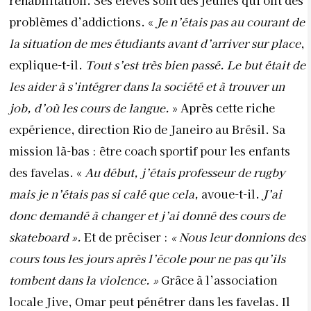
des favelas. «
Au début, j’étais professeur de rugby
mais je n’étais pas si calé que cela,
avoue-t-il.
J’ai
donc demandé à changer et j’ai donné des cours de
skateboard ».
Et de préciser :
« Nous leur donnions des
cours tous les jours après l’école pour ne pas qu’ils
tombent dans la violence. »
Grâce à l’association
locale Jive, Omar peut pénétrer dans les favelas. Il
constate la dure réalité à laquelle sont confrontés
quotidiennement ses jeunes élèves. Une expérience
qui lui donne encore plus envie de changer les
choses.
Aller au charbon
Après le Brésil, Omar pose son sac à dos en
Thaïlande et rejoint l’association The Mirror