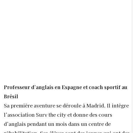
Professeur d’anglais en Espagne et coach sportif au
Brésil
Sa première aventure se déroule à Madrid. Il intègre
l’association Surv the city et donne des cours
d’anglais pendant un mois dans un centre de
réhabilitation. Ses élèves sont des jeunes qui ont des
problèmes d’addictions. «
Je n’étais pas au courant de
la situation de mes étudiants avant d’arriver sur place
,
explique-t-il.
Tout s’est très bien passé. Le but était de
les aider à s’intégrer dans la société et à trouver un
job, d’où les cours de langue.
» Après cette riche
expérience, direction Rio de Janeiro au Brésil. Sa
mission là-bas : être coach sportif pour les enfants