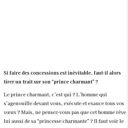
une séance de cinéma. Chacun ne va pas aller dans
une salle différente parce qu’ils ne veulent pas voir
le même film. Il faut plutôt se dire, “cette fois-ci,
c’est toi, et la prochaine fois, c’est moi”. Pareil pour
un restaurant. En revanche, il y a des questions
beaucoup plus importantes à se poser ensemble
notamment sur l’envie d’enfants ou non. Est-ce
irrémédiable si l’un n’en veut pas tandis que l’autre
oui ? Le prénom de l’enfant aussi. J’ai reçu un
couple dont c’était l’un des problèmes. La femme
s’est sentie flouée et le temps n’a rien fait pour
atténuer ce sentiment. Mais, par exemple, l’un aurait
pu choisir le prénom du premier enfant et l’autre, du
second. Et si aucun n’aurait lâché, ils pourraient
bien choisir un tout autre prénom qui mettrait tout le