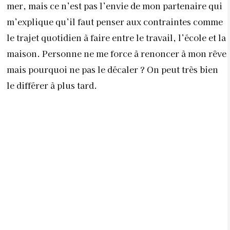
mer, mais ce n’est pas l’envie de mon partenaire qui
m’explique qu’il faut penser aux contraintes comme
le trajet quotidien à faire entre le travail, l’école et la
maison. Personne ne me force à renoncer à mon rêve
mais pourquoi ne pas le décaler ? On peut très bien
le différer à plus tard.
En pleine “négociation”, certaines personnes
reviennent souvent sur le sujet pour appuyer leurs
propos, est-ce un tort ?
Il ne faut pas chaque fois gratter sur la cicatrice si on
veut avancer. Il faut bien sûr en tirer des
conclusions. Mais si l’on veut avancer, on ne doit
pas tourner en rond.