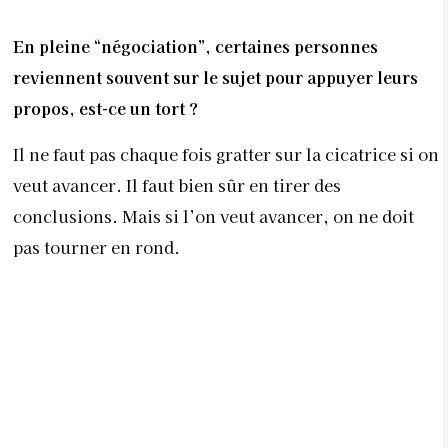
Comment se passe concrètement la relation
si dans le
couple, les deux ont un fort tempérament ?
Cela se traduit par une série de clashs car chacun a
un ego hypertrophié. Il peut y avoir beaucoup
d’amour entre les deux personnes mais il y a encore
plus d’amour propre. Le problème, c’est qu’à la
longue, l’amour propre tue l’amour… Les clashs
peuvent être aussi suivis de périodes de rupture. Si
le couple se reforme, c’est qu’il est arrivé à prendre
conscience que chacun tient réellement à l’autre.
C’est à ce moment-là qu’un compromis sera trouvé.
Les hommes et les femmes voient-ils le compromis
du même œil ?