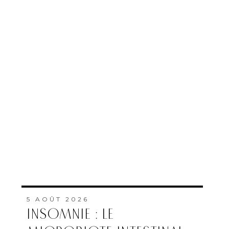
5 AOÛT 2026
OPÉRATION MARHABA
2026 : OUVERTURE D’UN
CENTRE D’ACCUEIL POUR
LES MRE À RABAT
PAR
FEMMES DU MAROC AVEC
MAP
5 AOÛT 2026
CAN FÉMININE : LE MAROC