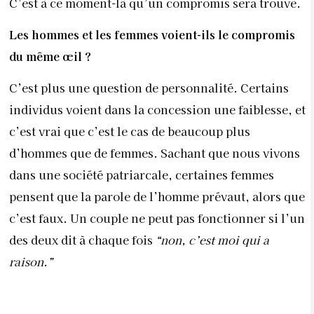
s’agenouille devant vous, exécute et exauce tous vos
vœux ? Mais, ne pensez-vous pas que cet homme rêve
lui aussi de sa “princesse charmante” ? Il faut voir le
couple comme une relation égalitaire et
complémentaire. Et dans ce cas-là, les concessions
seront plus faciles à réaliser. En revanche, si on voit
le couple comme un rapport de force, cela risque
d’être plus compliqué.
Mais il faut parfois savoir s’imposer…
Dans ce cas-là, on est dans le rapport de force. Ainsi,
dès le départ, l’autre qui se sent “opprimé” devrait
dire qu’il n’est pas d’accord en rappelant qu’ils sont
sur le même pied d’égalité. Imaginons par exemple