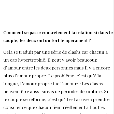
C’est plus une question de personnalité. Certains
individus voient dans la concession une faiblesse, et
c’est vrai que c’est le cas de beaucoup plus
d’hommes que de femmes. Sachant que nous vivons
dans une société patriarcale, certaines femmes
pensent que la parole de l’homme prévaut, alors que
c’est faux. Un couple ne peut pas fonctionner si l’un
des deux dit à chaque fois
“non, c’est moi qui a
raison.”
Si faire des concessions est inévitable, faut-il alors
tirer un trait sur son “prince charmant” ?
Le prince charmant, c’est qui ? L’homme qui