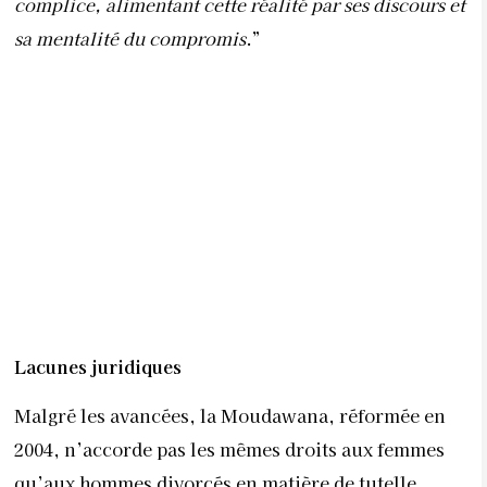
Lacunes juridiques
Malgré les avancées, la Moudawana, réformée en
2004, n’accorde pas les mêmes droits aux femmes
qu’aux hommes divorcés en matière de tutelle.
L’équilibre n’existe pas. En cas de divorce, le père
reste le tuteur légal de l’enfant et la mère sa
gardienne. Concrètement, même si la mère conserve
la garde, elle n’a aucun pouvoir de décision. Elle est
tout bonnement tributaire de son ex-époux. Pire
encore, l’article 173 du Code de la famille donne la
possibilité au père de lui retirer la garde de l’enfant