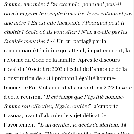
Constitution de 2011 prônant l’égalité homme-
femme, le Roi Mohammed VI a ouvert, en 2022 la voie
à cette révision. “
Il est temps que l’égalité homme-
femme soit effective, légale, entière
”, s’emporte
Hasnaa, avant d’aborder le sujet délicat de
l’avortement: “
L’an dernier, le décès de Meriem, 14
ans, m’a hantée. Elle avait été violée. Enceinte, elle a
avorté dans des conditions inacceptables car
l’interruption volontaire
de grossesse (IVG) est
interdite au Maroc même dans des cas de viols… Elle
en est morte…
” En effet, l’avortement est illégal sauf
en cas de danger pour la santé de la mère. Et encore
il faudrait trouver le “brave” médecin qui assumerait
un tel diagnostic. l’avortement est pas
sible de six