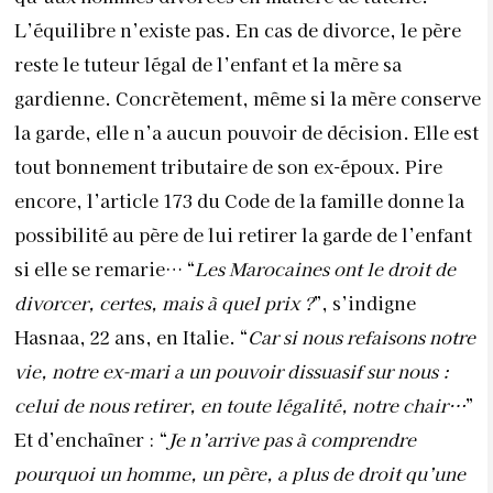
si elle se remarie… “
Les Marocaines ont le droit de
divorcer, certes, mais à quel prix ?
”, s’indigne
Hasnaa, 22 ans, en Italie. “
Car si nous refaisons notre
vie, notre ex-mari a un pouvoir dissuasif sur nous :
celui de nous retirer, en toute légalité, notre chair…
”
Et d’enchaîner : “
Je n’arrive pas à comprendre
pourquoi un homme, un père, a plus de droit qu’une
femme, une mère ? Par exemple, pourquoi peut-il
ouvrir et gérer le compte bancaire de ses enfants et pas
une mère ? En est-elle incapable ? Pourquoi peut-il
choisir l’école où ils vont aller ? N’en a-t-elle pas les
facultés mentales ?…
” Un cri partagé par la
communauté féminine qui attend, impatiemment, la
réforme du Code de la famille. Après le discours
royal du 10 octobre 2003 et celui de l’annonce de la