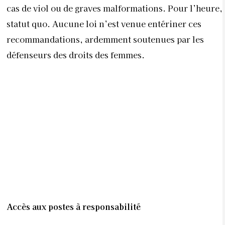
Accès aux postes à responsabilité
Malgré le constat universel de l’inégalité entre les
femmes et les hommes dans le milieu du travail, la
jeune génération féminine installée à l’étranger se
sent davantage valorisé. C’est le cas de Malak, 25
ans, à Paris. “
Je suis quelqu’un d’ambitieux au niveau
professionnel”
, confie-t-elle. “
Même s’il y a aussi des
inégalités en France, elles sont moins limitantes qu’au
Maroc où il n’est pas encore assez répandu d’avoir des