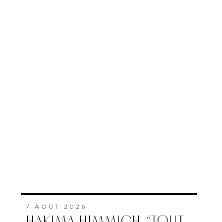
7 AOÛT 2026
HAKIMA HIMMICH, “TOUT
ÉTAIT À CONSTRUIRE POUR
FAIRE FACE AU SIDA”
PAR
PAULINE MAISTERRA
7 AOÛT 2026
MAROC–AFRIQUE DU SUD
: OÙ ET QUAND SUIVRE LE