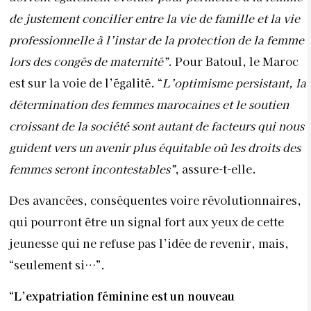
femmes seront incontestables”
, assure-t-elle.
Des avancées, conséquentes voire révolutionnaires,
qui pourront être un signal fort aux yeux de cette
jeunesse qui ne refuse pas l’idée de revenir, mais,
“seulement si…”.
“L’expatriation féminine
est un nouveau
phénomène”
Le fait que des jeunes femmes marocaines veuillent
rester à l’étranger après leurs études est un
phénomène social nouveau
.
Il fut un temps où rares
étaient les jeunes filles marocaines qui partaient
étudier à l’étranger, Celles qui le faisaient, avaient
des parents à l’esprit ouvert et qui ont des
possibilités financières conséquentes. Aujourd’hui,