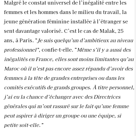
femmes à la tête de grandes entreprises ou dans les
comités exécutifs de grands groupes. À titre personnel,
j’ai eu la chance d’échanger avec des Directrices
générales qui m’ont rassuré sur le fait qu’une femme
peut aspirer à diriger un groupe ou une équipe, si
petite soit-elle.”
De son côté, Khaoula vante les mérites du quota
positif envers les femmes. “
Je travaille dans une
multinationale spécialisée dans
l’intelligence
artificielle qui encourage très fortement la promotion
des femmes, leur offrant même des sa
laires plus élevés
que celui des hommes !”
Au travail, la femme est
choyée… à sa juste valeur ! Enfin ! “
Même s’il y’ a eu
plusieurs avancées ces vingt dernières années relatives