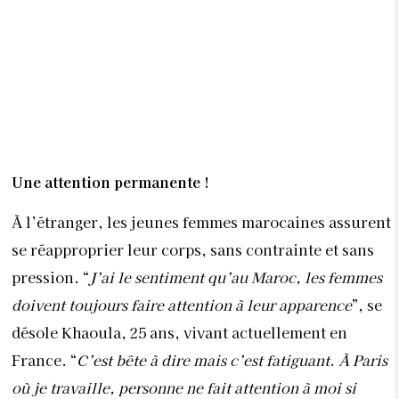
À l’étranger, les jeunes femmes marocaines assurent
se réapproprier leur corps, sans contrainte et sans
pression. “
J’ai le sentiment qu’au Maroc, les femmes
doivent toujours faire attention à leur apparence
”, se
désole Khaoula, 25 ans, vivant actuellement en
France. “
C’est bête à dire mais c’est fatiguant. À Paris
où je travaille, personne ne fait attention à moi si
j’arrive au travail en jogging ou sans make-up… Je
peux tout simplement être moi, avec mes émotions et
mes envies du jour
!” Pour elle et tant de jeunes
femmes marocaines installées désormais à
l’étranger, les injonctions sociétales pèsent. La gent
féminine en a assez. “
Pourquoi avons-nous autant de
contraintes et de charges sur le dos ?
”, interpelle
Aicha. “
Au Maroc, j’avais l’impression de vivre dans