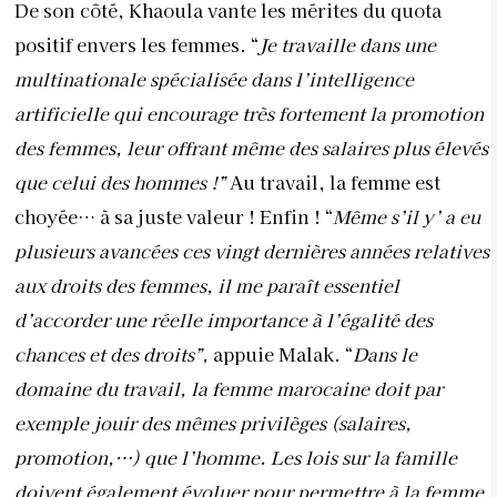
aux droits des femmes, il me paraît essentiel
d’accorder une réelle importance à l’égalité des
chances et des droits”,
appuie Malak. “
Dans le
domaine du travail, la femme marocaine doit par
exemple jouir des mêmes privilèges (salaires,
promotion,…) que l’homme. Les lois sur la famille
doivent également évoluer pour permettre à la femme
de justement concilier entre la vie de famille et la vie
professionnelle à l’instar de la protection de la femme
lors des congés de maternité”.
Pour Batoul, le Maroc
est sur la voie de l’égalité. “
L’optimisme persistant, la
détermination des femmes marocaines et le soutien
croissant de la société sont autant de facteurs qui nous
guident vers un avenir plus équitable où les droits des