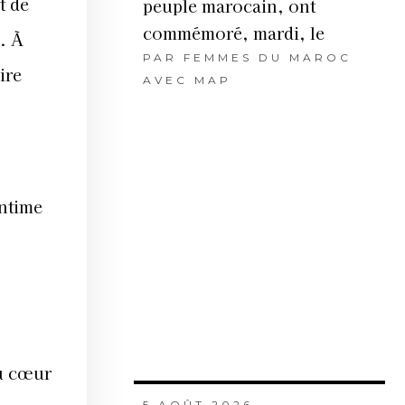
t de
peuple marocain, ont
commémoré, mardi, le
. À
PAR
FEMMES DU MAROC
ire
AVEC MAP
intime
au cœur
5 AOÛT 2026