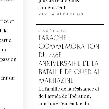
plus de recherches
s'intéressent
PAR
LA RÉDACTION
rice et
t de
5 AOÛT 2026
LARACHE :
partie
COMMÉMORATION
’un
DU 448E
 passion
ANNIVERSAIRE DE LA
BATAILLE DE OUED AL
ment sur
MAKHAZINE
La famille de la résistance et
de l'armée de libération,
ainsi que l'ensemble du