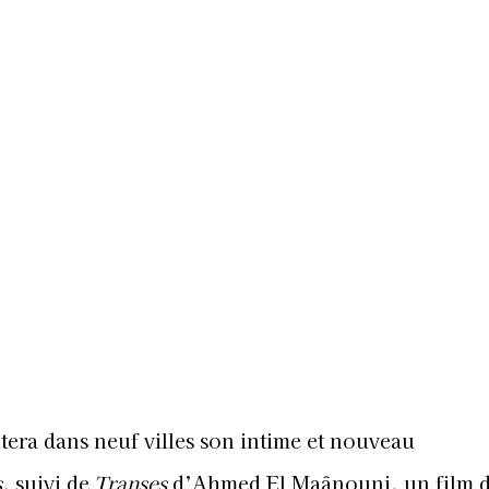
tera dans neuf villes son intime et nouveau
s
, suivi de
Transes
d’Ahmed El Maânouni, un film 