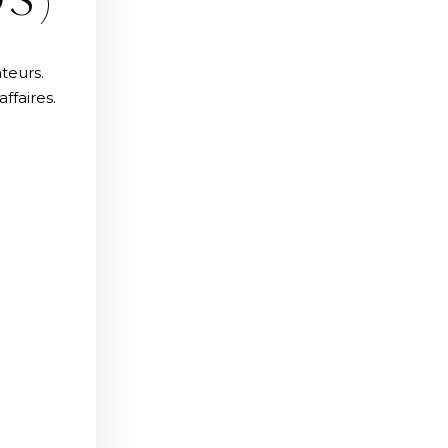
S)
teurs.
ffaires.