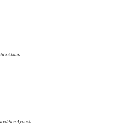
chra Alami.
oureddine Ayouch