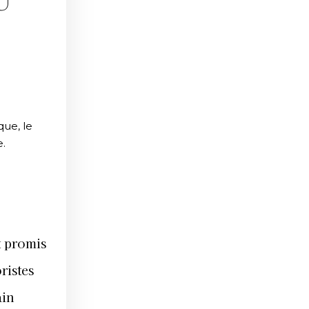
U
que, le
e.
t promis
ristes
ain