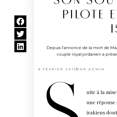
SON SOUT
PILOTE E
Depuis l’annonce de la mort de Maaz
couple royal jordanien a prése
6 FÉVRIER 2015
PAR
ADMIN
S
uite à la mis
une réponse s
irakiens dont