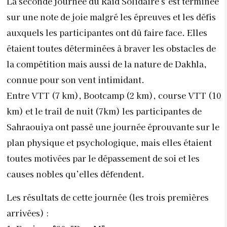
connue pour son vent intimidant.
Entre VTT (7 km), Bootcamp (2 km), course VTT (10
km) et le trail de nuit (7km) les participantes de
Sahraouiya ont passé une journée éprouvante sur le
plan physique et psychologique, mais elles étaient
toutes motivées par le dépassement de soi et les
causes nobles qu’elles défendent.
Les résultats de cette journée (les trois premières
arrivées) :
1. Equipe n°20: “Duo M”
Meriem Messaoudi et Maryem El Kharbouchi
2. Équipe n°31: “2Muskeeters”
Laura Clavijo de Colombie et Dacil Borges d’Espagne
3. Équipe n°45 ” No Limit”: