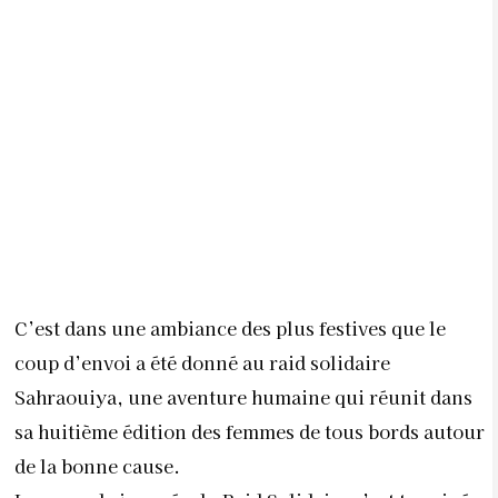
C’est dans une ambiance des plus festives que le
coup d’envoi a été donné au raid solidaire
Sahraouiya, une aventure humaine qui réunit dans
sa huitième édition des femmes de tous bords autour
de la bonne cause.
La seconde journée du Raid Solidaire s’est terminée
sur une note de joie malgré les épreuves et les défis
auxquels les participantes ont dû faire face. Elles
étaient toutes déterminées à braver les obstacles de
la compétition mais aussi de la nature de Dakhla,