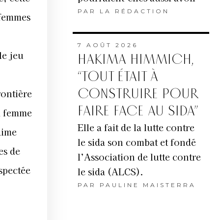
PAR
LA RÉDACTION
 femmes
7 AOÛT 2026
le jeu
HAKIMA HIMMICH,
“TOUT ÉTAIT À
CONSTRUIRE POUR
rontière
FAIRE FACE AU SIDA”
la femme
Elle a fait de la lutte contre
aime
le sida son combat et fondé
es de
l’Association de lutte contre
espectée
le sida (ALCS).
PAR
PAULINE MAISTERRA