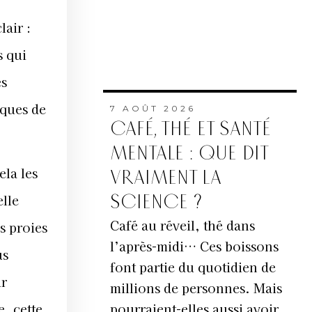
air :
s qui
es
iques de
7 AOÛT 2026
CAFÉ, THÉ ET SANTÉ
MENTALE : QUE DIT
ela les
VRAIMENT LA
SCIENCE ?
elle
Café au réveil, thé dans
s proies
l’après-midi… Ces boissons
us
font partie du quotidien de
ur
millions de personnes. Mais
pourraient-elles aussi avoir
, cette