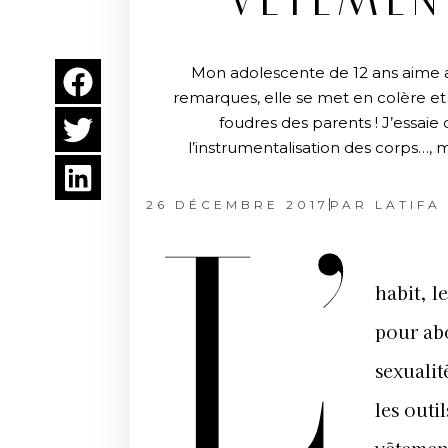
VÊTEME
Mon adolescente de 12 ans aime ar
remarques, elle se met en colère et 
foudres des parents ! J’essaie d
l’instrumentalisation des corps…, m
26 DÉCEMBRE 2017
PAR
LATIFA
L’
habit, l
pour abo
sexualit
les outi