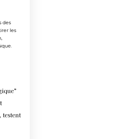
s des
irer les
,
sique.
ogique”
t
 testent