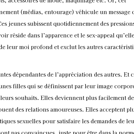
s, accessoires de mode, maquillage etc. Or, cet
nement (médias, entourage) véhicule un message cl
. Ces jeunes subissent quotidiennement des pression
voir réside dans l’apparence et le sex-appeal qu’ell
e leur moi profond et exclut les autres caractérist
ntes dépendantes de l’appréciation des autres. Et c
unes filles qui se définissent par leur image corpor
leurs souhaits. Elles deviennent plus facilement de
nouent des relations amoureuses. Elles acceptent pl
tiques sexuelles pour satisfaire les demandes de le
ont pas convaincues, juste pour être dans la norme