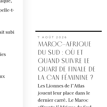
taque,
elle-t-
it subi
7 AOÛT 2026
MAROC–AFRIQUE
DU SUD : OÙ ET
ies
QUAND SUIVRE LE
QUART DE FINALE DE
aux
LA CAN FÉMININE ?
Les Lionnes de l’Atlas
jouent leur place dans le
dernier carré. Le Maroc