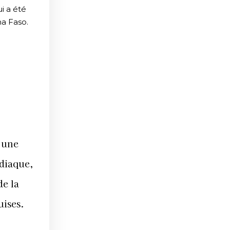
i a été
na Faso.
 une
rdiaque,
de la
uises.