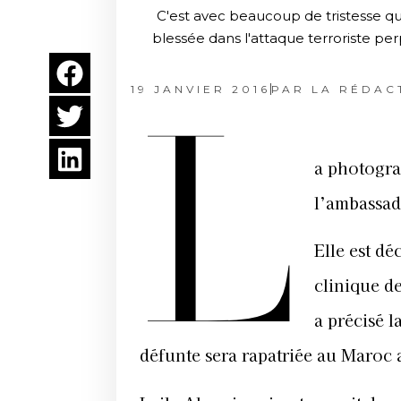
C'est avec beaucoup de tristesse qu
blessée dans l'attaque terroriste per
19 JANVIER 2016
PAR
LA RÉDAC
L
a photogra
l’ambassad
Elle est d
clinique d
a précisé l
défunte sera rapatriée au Maroc 