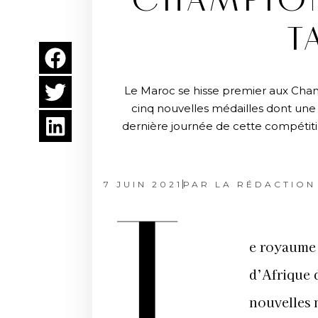
CHAMPION
T
Le Maroc se hisse premier aux Cha
cinq nouvelles médailles dont une
dernière journée de cette compétitio
7 JUIN 2021
PAR
LA RÉDACTION
L
e royaum
d’Afrique 
nouvelles m