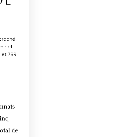
DE
écroché
ème et
s et 789
onnats
inq
otal de