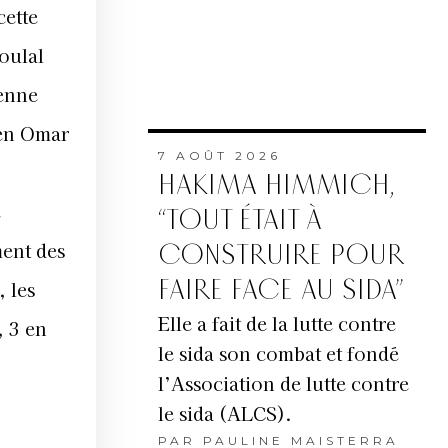
cette
oulal
ienne
ien Omar
7 AOÛT 2026
HAKIMA HIMMICH,
e
“TOUT ÉTAIT À
ent des
CONSTRUIRE POUR
FAIRE FACE AU SIDA”
 les
Elle a fait de la lutte contre
, 3 en
le sida son combat et fondé
l’Association de lutte contre
le sida (ALCS).
PAR
PAULINE MAISTERRA