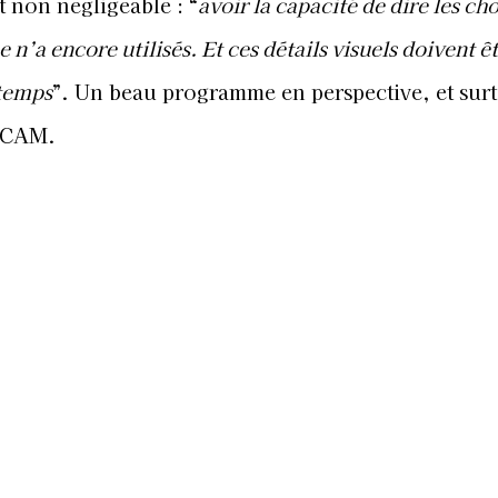
t non négligeable : “
avoir la capacité de dire les ch
 n’a encore utilisés. Et ces détails visuels doivent ê
 temps
”. Un beau programme en perspective, et surt
FICAM.