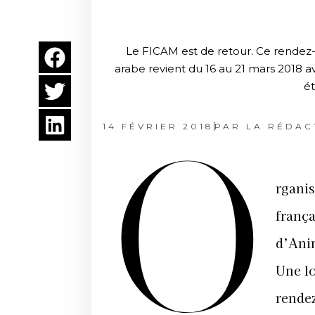
Le FICAM est de retour. Ce rendez
arabe revient du 16 au 21 mars 2018 av
ét
14 FÉVRIER 2018
PAR
LA RÉDAC
O
rganis
frança
d’Anim
Une lo
rendez