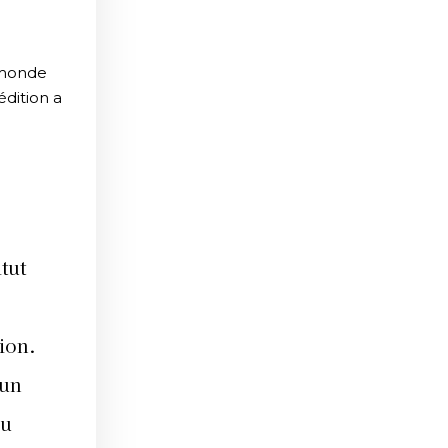
 monde
édition a
tut
ion.
 un
du