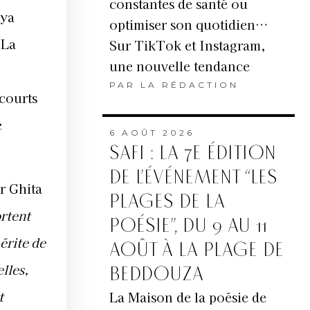
constantes de santé ou
sya
optimiser son quotidien…
 La
Sur TikTok et Instagram,
une nouvelle tendance
PAR
LA RÉDACTION
 courts
e
6 AOÛT 2026
SAFI : LA 7E ÉDITION
DE L’ÉVÉNEMENT “LES
ur Ghita
PLAGES DE LA
ortent
POÉSIE”, DU 9 AU 11
érite de
AOÛT À LA PLAGE DE
lles,
BEDDOUZA
t
La Maison de la poésie de