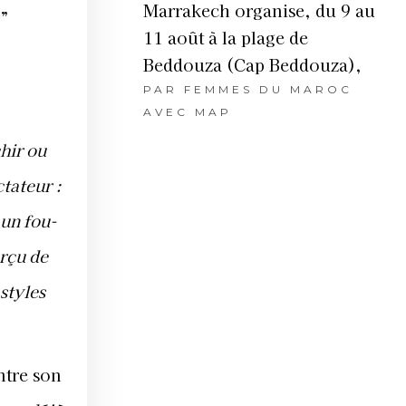
Marrakech organise, du 9 au
.”
11 août à la plage de
Beddouza (Cap Beddouza),
PAR
FEMMES DU MAROC
AVEC MAP
hir ou
tateur :
 un fou-
erçu de
styles
ntre son