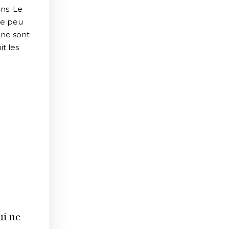
ns. Le
ue peu
 ne sont
t les
ui ne