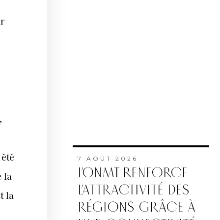
ir
,
 été
7 AOÛT 2026
L’ONMT RENFORCE
 la
L’ATTRACTIVITÉ DES
t la
RÉGIONS GRÂCE À