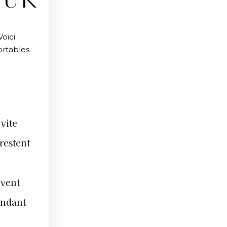
EUR
oici
rtables.
vite
restent
uvent
endant