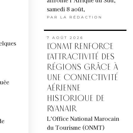
affronte l’Afrique du Sud,
samedi 8 août,
PAR
LA RÉDACTION
7 AOÛT 2026
elques
L’ONMT RENFORCE
L’ATTRACTIVITÉ DES
RÉGIONS GRÂCE À
UNE CONNECTIVITÉ
tuée
AÉRIENNE
HISTORIQUE DE
RYANAIR
L'Office National Marocain
de
du Tourisme (ONMT)