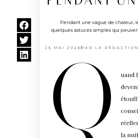
PENDANT UN
Pendant une vague de chaleur, le
quelques astuces simples qui peuvent
26 MAI 2026
PAR
LA RÉDACTIO
Q
uand l
deveni
étouff
consei
réelle
la nuit