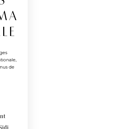
S
ÉMA
ALE
èges
tionale,
enus de
nt
Sidi