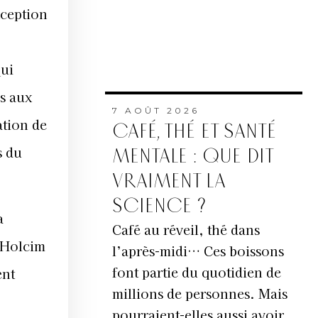
xception
qui
és aux
7 AOÛT 2026
ation de
CAFÉ, THÉ ET SANTÉ
s du
MENTALE : QUE DIT
VRAIMENT LA
SCIENCE ?
a
Café au réveil, thé dans
e Holcim
l’après-midi… Ces boissons
font partie du quotidien de
ent
millions de personnes. Mais
pourraient-elles aussi avoir