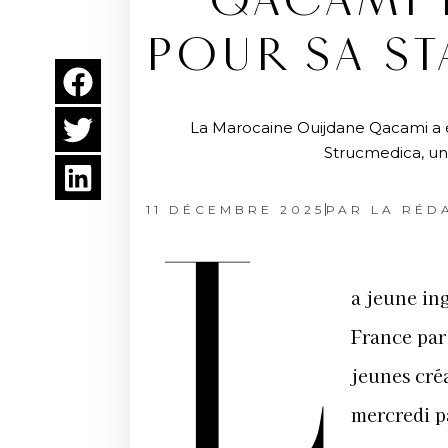
QACAMI 
POUR SA S
La Marocaine Ouijdane Qacami a ét
Strucmedica, un 
11 DÉCEMBRE 2025
PAR
LA RÉD
L
a jeune in
France par
jeunes cré
mercredi p