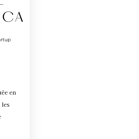
E
ICA
artup
uée en
 les
e