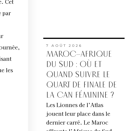
e. Cet
́ par
ur
journée,
7 AOÛT 2026
MAROC–AFRIQUE
isant
DU SUD : OÙ ET
ue les
QUAND SUIVRE LE
QUART DE FINALE DE
LA CAN FÉMININE ?
Les Lionnes de l’Atlas
jouent leur place dans le
dernier carré. Le Maroc