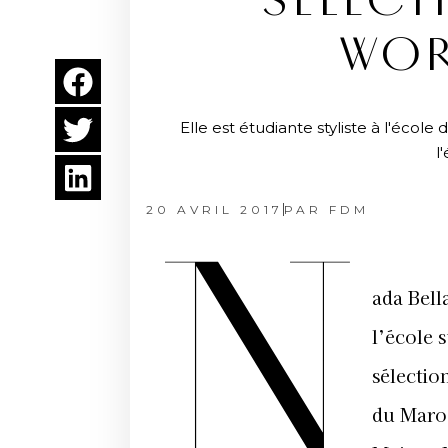
SÉLECT
WOR
Elle est étudiante styliste à l'éc
l
20 AVRIL 2017
PAR
FDM
N
ada Bell
l’école 
sélecti
du Maroc