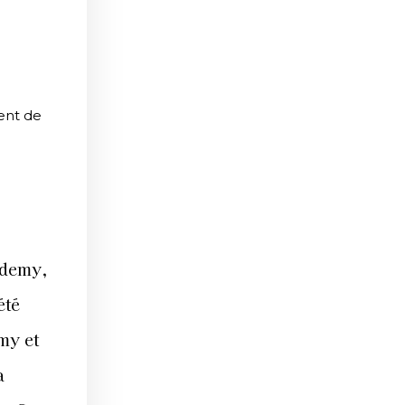
ent de
ademy,
té
my et
a