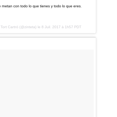
 metan con todo lo que tienes y todo lo que eres.
Tort Cartró (@zinteta) le
8 Juil. 2017 à 1h57 PDT