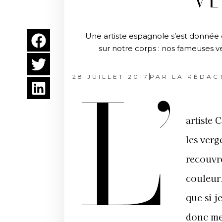
VE
Une artiste espagnole s’est donnée
sur notre corps : nos fameuses 
28 JUILLET 2017
PAR
LA RÉDAC
L’
artiste 
les verg
recouvre
couleur.
que si j
donc mes