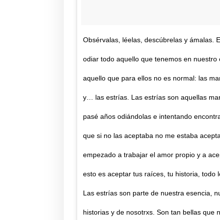
Obsérvalas, léelas, descúbrelas y ámalas. 
odiar todo aquello que tenemos en nuestro
aquello que para ellos no es normal: las ma
y… las estrías. Las estrías son aquellas m
pasé años odiándolas e intentando encontr
que si no las aceptaba no me estaba acep
empezado a trabajar el amor propio y a acep
esto es aceptar tus raíces, tu historia, todo 
Las estrías son parte de nuestra esencia, 
historias y de nosotrxs. Son tan bellas qu