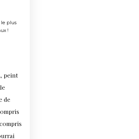
le plus
ux !
, peint
le
e de
 compris
 compris
ourrai