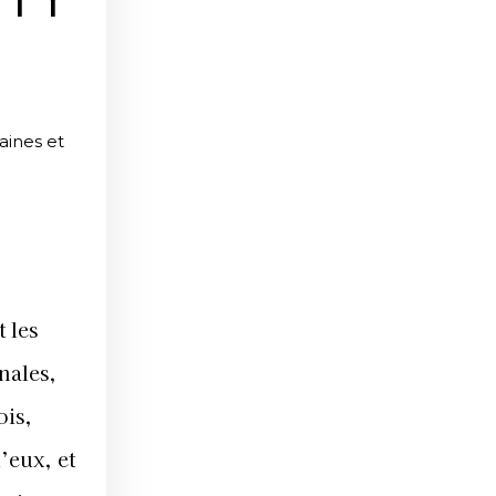
ITY
aines et
 les
nales,
ois,
’eux, et