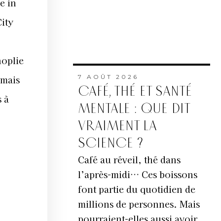
e in
ity
noplie
 mais
7 AOÛT 2026
CAFÉ, THÉ ET SANTÉ
s à
MENTALE : QUE DIT
VRAIMENT LA
SCIENCE ?
Café au réveil, thé dans
l’après-midi… Ces boissons
font partie du quotidien de
millions de personnes. Mais
pourraient-elles aussi avoir