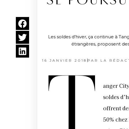
SE POURSUI
Les soldes d’hiver, ça continue à Tan
étrangères, proposent des 
16 JANVIER 2018
PAR
LA RÉDAC
T
anger Cit
soldes d’h
offrent de
50% chez 