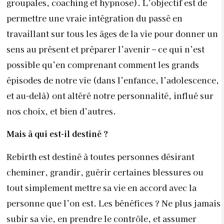
Rebirth est destiné à toutes personnes désirant
cheminer, grandir, guérir certaines blessures ou
tout simplement mettre sa vie en accord avec la
personne que l’on est. Les bénéfices ? Ne plus jamais
subir sa vie, en prendre le contrôle, et assumer
pleinement notre identité, aussi bien sur le plan
familial, qu’affectif, relationnel, professionnel. Mais
aussi, rendre sa place, à savoir la vraie bonne place
qui nous appartient.
Ainsi, à la sortie de Rebirth, on
devient acteur et réalisateur de sa vie au lieu de
rester éternellement spectateur ou victime.
On
apprend également à se comprendre et à mieux
comprendre les autres, ainsi qu’à développer une
communication non violente qui est la clef d’un