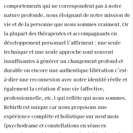
également la création d’une vie (affective,
professionnelle, etc.) qui reflète qui nous sommes.
Rebirth est unique car nous proposons une
expérience complète et holistique sur neuf mois
(psychodrame et constellations en séances
groupales, coaching et hypnose). L’objectif est de
permettre une vraie intégration du passé en
travaillant sur tous les âges de la vie pour donner un
sens au présent et préparer l’avenir – ce qui n’est
possible qu’en comprenant comment les grands
épisodes de notre vie (dans l’enfance, l’adolescence,
et au-delà) ont altéré notre personnalité, influé sur
nos choix, et bien d’autres.
Mais à qui est-il destiné ?