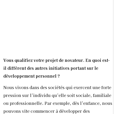
développement personnel ?
Nous vivons dans des sociétés qui exercent une forte
pression sur l’individu qu’elle soit sociale, familiale
ou professionnelle. Par exemple, dès l’enfance, nous
pouvons vite commencer à développer des
comportements qui ne correspondent pas à notre
nature profonde, nous éloignant de notre mission de
vie et de la personne que nous sommes vraiment. Or
la plupart des thérapeutes et accompagnants en
développement personnel l’affirment : une seule
technique et une seule approche sont souvent
insuffisantes à générer un changement profond et
durable ou encore une authentique libération c’est-
à-dire une reconnexion avec notre identité réelle et