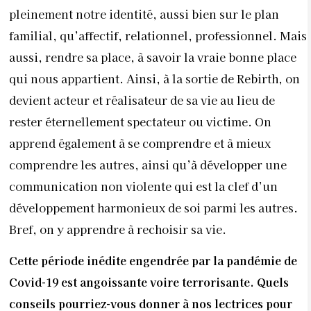
développement harmonieux de soi parmi les autres.
Bref, on y apprendre à rechoisir sa vie.
Cette période inédite engendrée par la pandémie de
Covid-19 est angoissante voire terrorisante. Quels
conseils pourriez-vous donner à nos lectrices pour
mieux la vivre ?
Le Covid-19 est un apprentissage du lâcher-prise, car
nous avons perdu le contrôle sur beaucoup de choses
(école, professionnel,…). Nous sommes soumis en
permanence à une autorité supérieure qui limite
considérablement nos possibilités de développement
-mais en apparence seulement-. Car nous trouvons
aussi l’occasion de reprendre le contrôle sur nous-
même c’est-à-dire la façon dont on contemple sa vie,