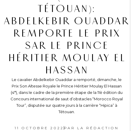
TÉTOUAN):
ABDELKEBIR OUADDAR
REMPORTE LE PRIX
SAR LE PRINCE
HÉRITIER MOULAY EL
HASSAN
Le cavalier Abdelkebir Ouaddar a remporté, dimanche, le
Prix Son Altesse Royale le Prince Héritier Moulay El Hassan
(4*), dans le cadre de la première étape de la 11è édition du
Concours international de saut d’obstacles “Morocco Royal
Tour”, disputée sur quatre jours à la carrière “Hipica” à
Tétouan.
11 OCTOBRE 2022
PAR
LA RÉDACTION