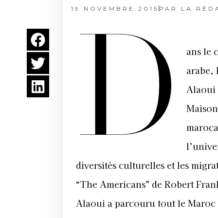
19 NOVEMBRE 2015
PAR
LA RÉD
D
ans le 
arabe, 
Alaoui 
Maison 
marocai
l’unive
diversités culturelles et les migr
“The Americans” de Robert Frank
Alaoui a parcouru tout le Maroc 