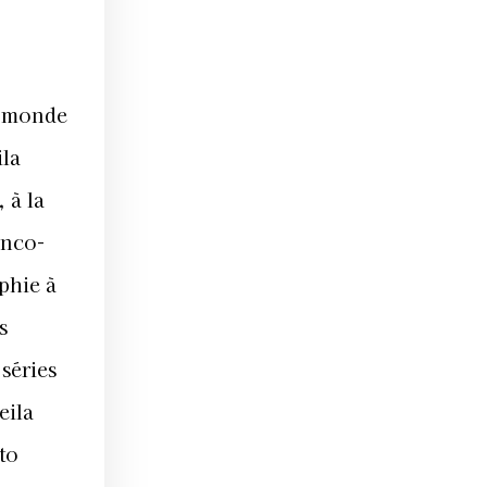
u monde
ila
 à la
anco-
phie à
s
 séries
eila
to