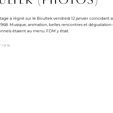
ULTEK (PHOTOS)
age a régné sur le Boultek vendredi 12 janvier coïncidant 
68. Musique, animation, belles rencontres et dégustation 
ionnels étaient au menu. FDM y était.
TION