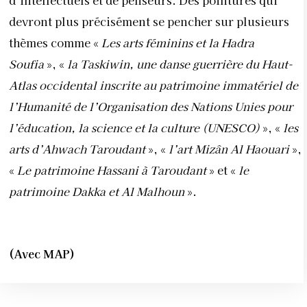
d’intellectuels et de penseurs. Des pointures qui
devront plus précisément se pencher sur plusieurs
thèmes comme «
Les arts féminins et la Hadra
Soufia
», «
la Taskiwin, une danse guerrière du Haut-
Atlas occidental inscrite au patrimoine immatériel de
l’Humanité de l’Organisation des Nations Unies pour
l’éducation, la science et la culture (UNESCO)
», «
les
arts d’Ahwach Taroudant
», «
l’art Mizân Al Haouari
»,
«
Le patrimoine Hassani à Taroudant
» et «
le
patrimoine Dakka et Al Malhoun
».
(Avec MAP)