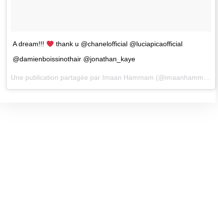
A dream!!!
thank u @chanelofficial @luciapicaofficial
@damienboissinothair @jonathan_kaye
Une publication partagée par
Imaan Hammam
(@imaanhammam) le