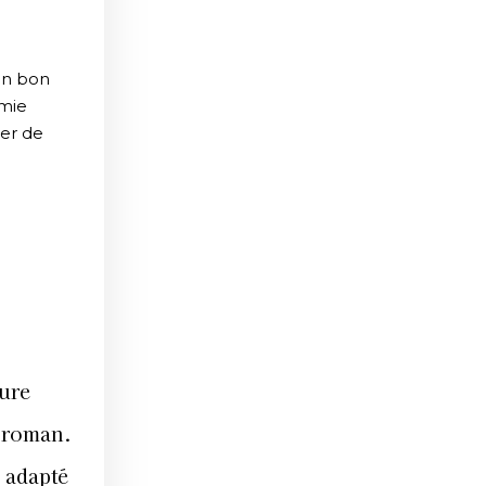
’un bon
émie
ser de
ture
r roman.
é adapté