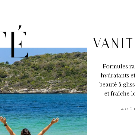
TÉ
VANI
Formules raf
hydratants et
beauté à glis
et fraîche 
AOÛT