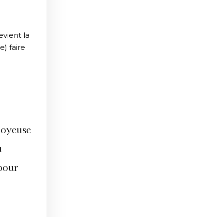
vient la
) faire
joyeuse
u
 pour