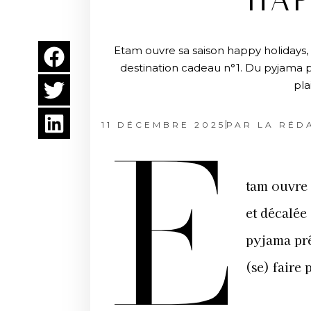
HAP
Etam ouvre sa saison happy holidays,
destination cadeau n°1. Du pyjama pr
pla
11 DÉCEMBRE 2025
PAR
LA RÉD
E
tam ouvre 
et décalée
pyjama prê
(se) faire 