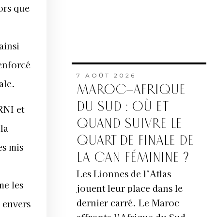
ors que
ainsi
enforcé
7 AOÛT 2026
ale.
MAROC–AFRIQUE
DU SUD : OÙ ET
RNI et
QUAND SUIVRE LE
la
QUART DE FINALE DE
es mis
LA CAN FÉMININE ?
Les Lionnes de l’Atlas
me les
jouent leur place dans le
dernier carré. Le Maroc
e envers