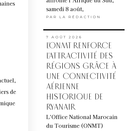
affronte l’Afrique du Sud,
maines
samedi 8 août,
PAR
LA RÉDACTION
7 AOÛT 2026
L’ONMT RENFORCE
L’ATTRACTIVITÉ DES
RÉGIONS GRÂCE À
UNE CONNECTIVITÉ
actuel,
AÉRIENNE
ers de
HISTORIQUE DE
amique
RYANAIR
L'Office National Marocain
du Tourisme (ONMT)