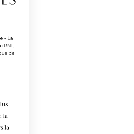
ES
e « La
u RNI,
 que de
lus
e la
s la