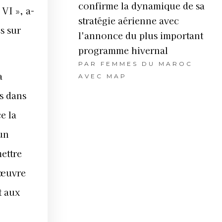
confirme la dynamique de sa
VI », a-
stratégie aérienne avec
s sur
l'annonce du plus important
programme hivernal
PAR
FEMMES DU MAROC
a
AVEC MAP
es dans
e la
 un
mettre
 œuvre
t aux