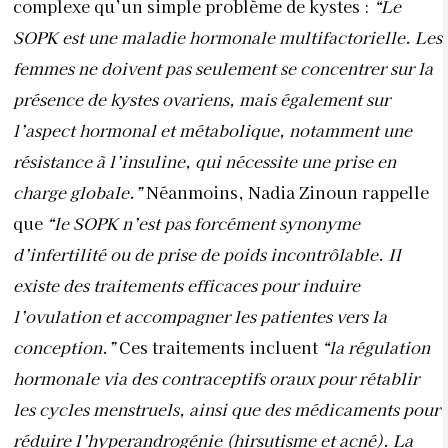
d’infertilité ou de prise de poids incontrôlable. Il
existe des traitements efficaces pour induire
l’ovulation et accompagner les patientes vers la
conception.”
Ces traitements incluent
“la régulation
hormonale via des contraceptifs oraux pour rétablir
les cycles menstruels, ainsi que des médicaments pour
réduire l’hyperandrogénie (hirsutisme et acné). La
gestion du poids et l’amélioration de la sensibilité à
l’insuline sont également des éléments clés du
traitement”
, poursuit Dr. Zinoun.
Les fibromes et les kystes ovariens
Les fibromes et les kystes sont des anomalies très
courantes du système reproducteur féminin et