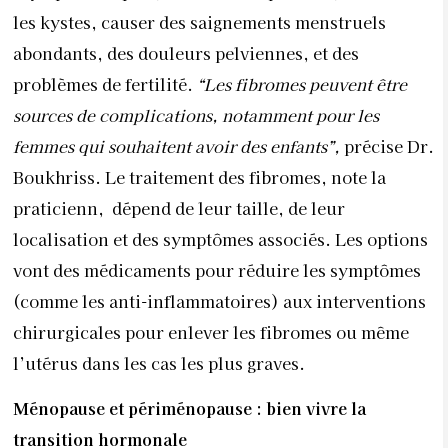
localisation et des symptômes associés. Les options
vont des médicaments pour réduire les symptômes
(comme les anti-inflammatoires) aux interventions
chirurgicales pour enlever les fibromes ou même
l’utérus dans les cas les plus graves.
Ménopause et périménopause :
bien vivre la
transition hormonale
Et lorsque les troubles menstruels semblent enfin
s’apaiser, vient le dernier virage : celui de la
ménopause! Cette période, marquée par l’arrêt
définitif des règles, survient généralement entre 45
et 55 ans et est précédée par la périménopause, une
phase de changements hormonaux. Ces fluctuations,
principalement des niveaux d’œstrogènes et de