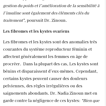
affectent généralement les femmes en âge de
procréer.
Dans la plupart des cas, Les kystes sont
bénins et disparaissent d’eux-mêmes. Cependant,
certains kystes peuvent causer des douleurs
pelviennes, des règles irrégulières ou des
saignements abondants. Dr. Nadia Zinoun met en
garde contre la négligence de ces kystes:
“Bien que
beaucoup de kystes soient fonctionnels et ne
nécessitent pas de traitement, certains peuvent être
plus complexes. Les kystes plus volumineux ou ceux
qui provoquent des douleurs ou des complications
doivent être suivis de près.”
En fonction de leur taille et de leurs symptômes, les
kystes ovariens peuvent être surveillés par