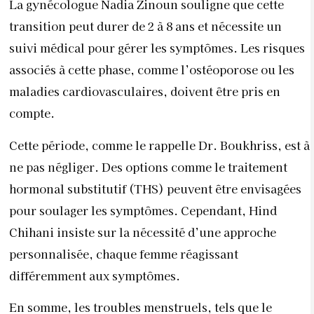
ne pas négliger. Des options comme le traitement
hormonal substitutif (THS) peuvent être envisagées
pour soulager les symptômes. Cependant, Hind
Chihani insiste sur la nécessité d’une approche
personnalisée, chaque femme réagissant
différemment aux symptômes.
En somme, les troubles menstruels, tels que le
syndrome prémenstruel, l’endométriose, le SOPK,
les fibromes ou les kystes ovariens, sont fréquents
mais encore trop souvent méconnus ou minimisés.
Ils peuvent fortement affecter la vie quotidienne des
femmes, tant physiquement qu’émotionnellement, et
avoir des conséquences sur la fertilité. Le silence et
les tabous liés aux règles freinent souvent la prise en