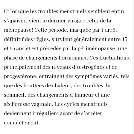
progestérone, entraînent des symptômes variés, tels
que des bouffées de chaleur, des troubles du
sommeil, des changements d’humeur et une
sécheresse vaginale. Les cycles menstruels
deviennent irréguliers avant de s’arrêter
complètement.
La gynécologue Nadia Zinoun souligne que cette
transition peut durer de 2 à 8 ans et nécessite un
suivi médical pour gérer les symptômes. Les risques
associés à cette phase, comme l’ostéoporose ou les
maladies cardiovasculaires, doivent être pris en
compte.
Cette période, comme le rappelle Dr. Boukhriss, est à