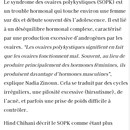
produisent davantage d’hormones masculines”
,
explique Nadia Zinoun. Cela se traduit par des cycles
irréguliers, une pilosité excessive (hirsutisme), de
l’acné, et parfois une prise de poids difficile à
contrôler.
Hind Chihani décrit le SOPK comme étant plus
complexe qu’un simple problème de kystes :
“Le
SOPK est une maladie hormonale multifactorielle. Les
femmes ne doivent pas seulement se concentrer sur la
présence de kystes ovariens, mais également sur
l’aspect hormonal et métabolique, notamment une
résistance à l’insuline, qui nécessite une prise en
charge globale.”
Néanmoins, Nadia Zinoun rappelle
que
“le SOPK n’est pas forcément synonyme