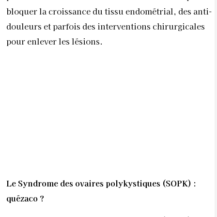
bloquer la croissance du tissu endométrial, des anti-
douleurs et parfois des interventions chirurgicales
pour enlever les lésions.
Le Syndrome des ovaires polykystiques (SOPK) :
quézaco ?
Le syndrome des ovaires polykystiques (SOPK) est
un trouble hormonal qui touche environ une femme
sur dix et débute souvent dès l’adolescence. Il est lié
à un déséquilibre hormonal complexe, caractérisé
par une production excessive d’androgènes par les
ovaires.
“Les ovaires polykystiques signifient en fait
que les ovaires fonctionnent mal. Souvent, au lieu de
produire principalement des hormones féminines, ils