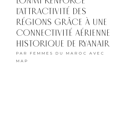
7 AOÛT 2026
ALERTE MÉTÉO : JUSQU’À
47°C ATTENDUS DANS
PLUSIEURS PROVINCES DU