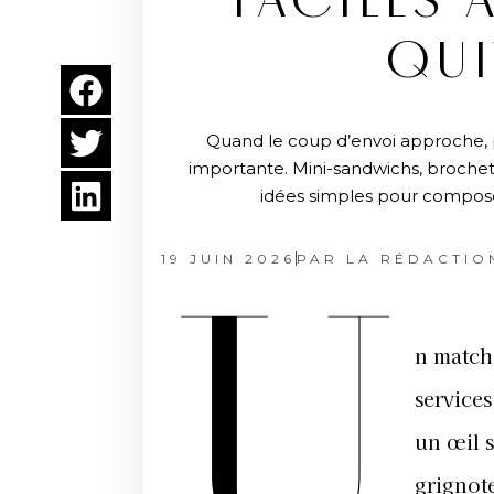
FACILES 
QUI
Quand le coup d’envoi approche, pa
importante. Mini-sandwichs, brochett
idées simples pour compose
19 JUIN 2026
PAR
LA RÉDACTIO
U
n match
services
un œil s
grignote