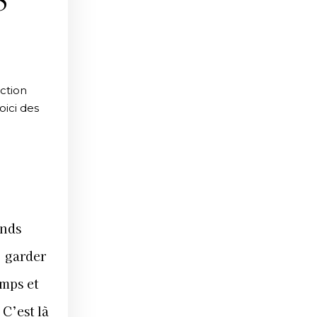
S
action
oici des
ands
, garder
emps et
 C’est là