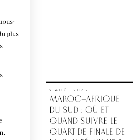
umous-
du plus
s
s
7 AOÛT 2026
MAROC–AFRIQUE
DU SUD : OÙ ET
QUAND SUIVRE LE
e
QUART DE FINALE DE
in.