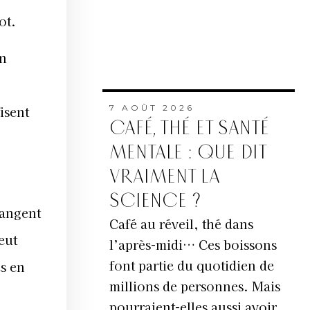
ot.
en
7 AOÛT 2026
isent
CAFÉ, THÉ ET SANTÉ
MENTALE : QUE DIT
VRAIMENT LA
SCIENCE ?
mangent
Café au réveil, thé dans
eut
l’après-midi… Ces boissons
font partie du quotidien de
és en
millions de personnes. Mais
pourraient-elles aussi avoir