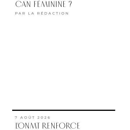
7 AOÛT 2026
L’ONMT RENFORCE
L’ATTRACTIVITÉ DES
RÉGIONS GRÂCE À UNE
CONNECTIVITÉ AÉRIENNE
HISTORIQUE DE RYANAIR
PAR
FEMMES DU MAROC AVEC
MAP