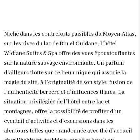
magie du site, à l’originalité de son style, fusion de
l’authenticité berbère et d’influences thaïes. La
situation privilégiée de l’hôtel entre lac et
montagnes, offre la possibilité de profiter d’un
éventail d’activités et d’excursions dans les
alentours telles que : randonnée avec thé d’accueil
chez l’habitant, trekking, canoë et kayak ou
excursion en bateau sur le lac, ou simplement
respirer l’air pur des montagnes, se prélasser en
admirant ce panorama majestueux au bord des deux
piscines extérieures dont une à débordement avec
vue imprenable sur le lac. Les possibilités sont
infinies.
On prend plaisir à découvrir le Spa,
s’étendant sur 2 niveaux, et qui propose une large