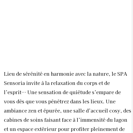
Lieu de sérénité en harmonie avec la nature, le SPA
Sensoria invite à la relaxation du corps et de
l’esprit… Une sensation de quiétude s’empare de
vous dès que vous pénétrez dans les lieux. Une
ambiance zen et épurée, une salle d’accueil cosy, des
cabines de soins faisant face à l’immensité du lagon
et un espace extérieur pour profiter pleinement de
l’instant présent, bercé par les vagues du lagon.
L’expérience de lâcher prise proposée par La Crique
se décline en des séances de méditation et de yoga
dans un cadre exceptionnel. Des retraites yoga et des
cures détox permettant aux curistes un véritable
ressourcement, et un cheminement vers l’harmonie
du corps et de l’âme. Ce voyage spirituel est