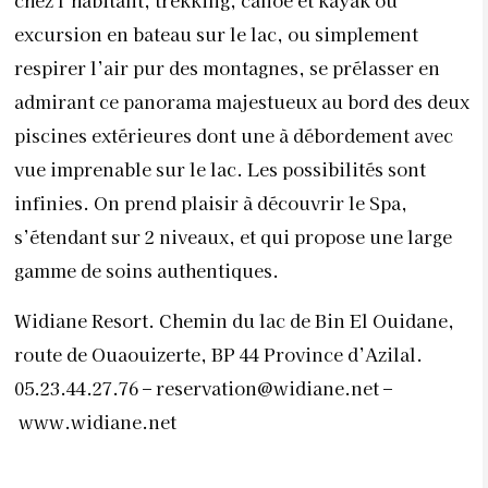
gamme de soins authentiques.
Widiane Resort. Chemin du lac de Bin El Ouidane,
route de Ouaouizerte, BP 44 Province d’Azilal.
05.23.44.27.76 –
reservation@widiane.net
–
www.widiane.net
Expériences immersives à l’Ermitage d’Akchour
À seulement 25 mn de Chefchaouen, l’Ermitage
d’Akchour est un Ecolodge qui offre des expériences
immersives au cœur d’une nature préservée. Pensé
comme un sanctuaire pour l’âme, l’endroit invite à
un
“voyage vers l’intérieur afin de devenir un