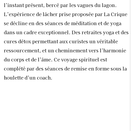
complété par des séances de remise en forme sous la
houlette d’un coach.
La Crique Nature & Spa – Avenue Laargoub N 01 – 718
– Dakhla. Information & réservation : 06.66.82.42.21 –
www.lacrique.ma – FB & IG : LaCriqueDakhla