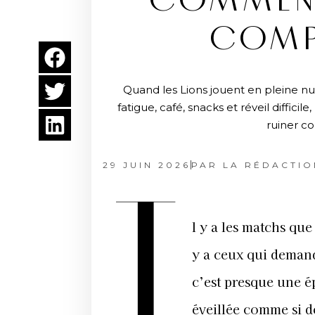
COMMENT 
COMP
Quand les Lions jouent en pleine nuit
fatigue, café, snacks et réveil diffi
ruiner c
29 JUIN 2026
PAR
LA RÉDACTIO
I
l y a les matchs que
y a ceux qui demand
c’est presque une ép
éveillée comme si de