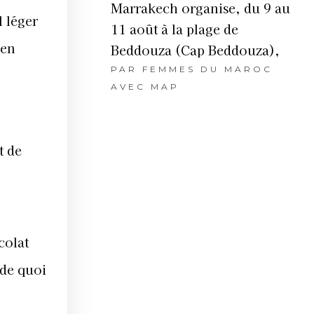
Marrakech organise, du 9 au
 léger
11 août à la plage de
 en
Beddouza (Cap Beddouza),
PAR
FEMMES DU MAROC
AVEC MAP
t de
n
colat
 de quoi