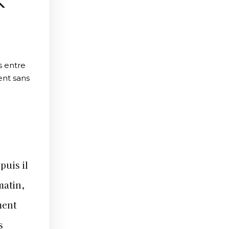
R
s entre
ent sans
puis il
matin,
ment
s