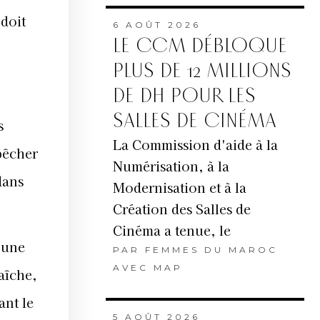
 doit
6 AOÛT 2026
LE CCM DÉBLOQUE
PLUS DE 12 MILLIONS
DE DH POUR LES
SALLES DE CINÉMA
s
La Commission d'aide à la
mpêcher
Numérisation, à la
dans
Modernisation et à la
Création des Salles de
Cinéma a tenue, le
 une
PAR
FEMMES DU MAROC
AVEC MAP
raîche,
ant le
5 AOÛT 2026