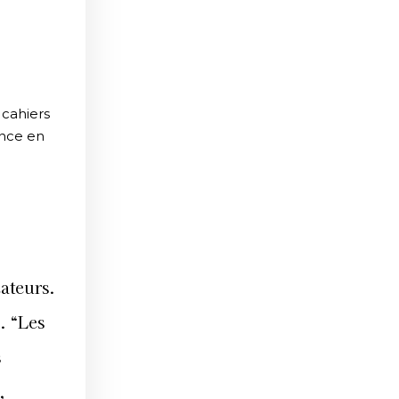
 cahiers
ence en
cateurs.
. “Les
s
,