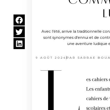
COMME
L
Avec l’été, arrive la traditionnelle 
sont synonymes d'ennui et de contra
une aventure ludique et
9 AOÛT 2024
PAR
SARRAE BOU
L
es cahiers 
Les enfant
cahiers de 
scolaires e