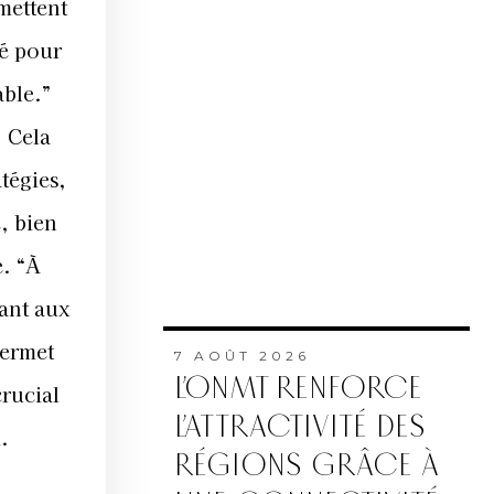
mettent
lé pour
able.”
. Cela
tégies,
, bien
e. “À
ant aux
permet
7 AOÛT 2026
L’ONMT RENFORCE
crucial
L’ATTRACTIVITÉ DES
.
RÉGIONS GRÂCE À