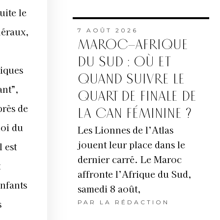
uite le
néraux,
7 AOÛT 2026
MAROC–AFRIQUE
DU SUD : OÙ ET
tiques
QUAND SUIVRE LE
ant”,
QUART DE FINALE DE
près de
LA CAN FÉMININE ?
loi du
Les Lionnes de l’Atlas
jouent leur place dans le
 est
dernier carré. Le Maroc
t
affronte l’Afrique du Sud,
enfants
samedi 8 août,
s
PAR
LA RÉDACTION