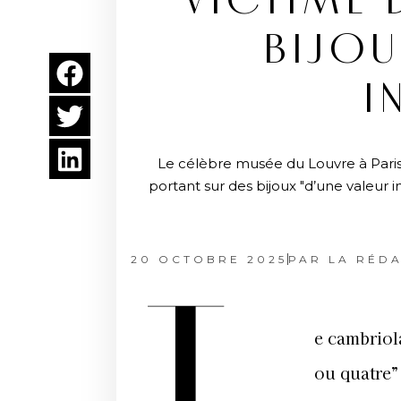
VICTIME 
BIJOU
I
Le célèbre musée du Louvre à Paris
portant sur des bijoux "d’une valeur i
20 OCTOBRE 2025
PAR
LA RÉDA
e cambriola
ou quatre” 