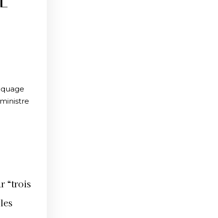
E
raquage
 ministre
r “trois
les