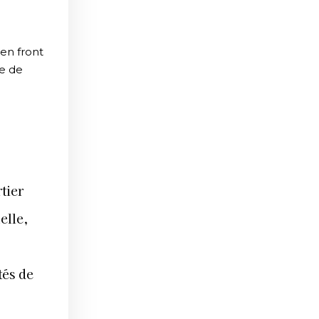
 en front
ce de
tier
elle,
tés de