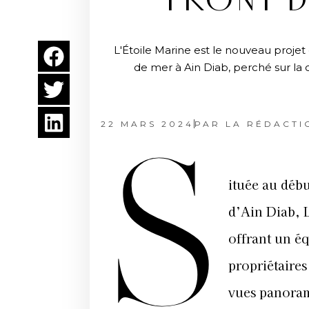
FRONT D
L'Étoile Marine est le nouveau projet d
de mer à Ain Diab, perché sur la
22 MARS 2024
PAR
LA RÉDACTI
S
ituée au débu
d’Ain Diab, L
offrant un éq
propriétaires
vues panoram