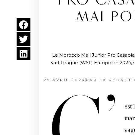
PRO CASA
MAI PO
Le Morocco Mall Junior Pro Casablan
Surf League (WSL) Europe en 2024, se
25 AVRIL 2024
PAR
LA RÉDACTI
C’
est 
mar
vag