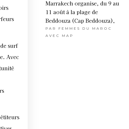
Marrakech organise, du 9 au
oirs
11 août à la plage de
rfeurs
Beddouza (Cap Beddouza),
PAR
FEMMES DU MAROC
AVEC MAP
de surf
pe. Avec
tunité
rs
étiteurs
tives,