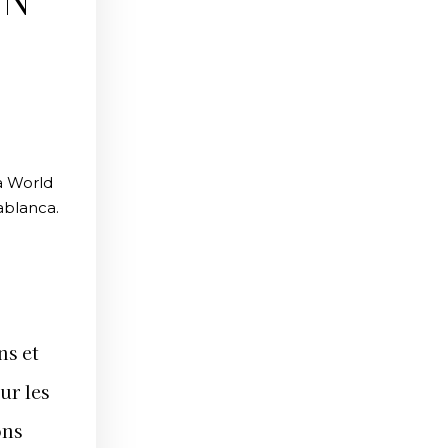
EN
a World
ablanca.
ns et
ur les
ons