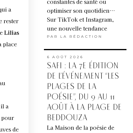
constantes de santé ou
ui a
optimiser son quotidien…
Sur TikTok et Instagram,
 rester
une nouvelle tendance
ne
Lilias
PAR
LA RÉDACTION
a place
6 AOÛT 2026
SAFI : LA 7E ÉDITION
DE L’ÉVÉNEMENT “LES
au
PLAGES DE LA
POÉSIE”, DU 9 AU 11
il a
AOÛT À LA PLAGE DE
BEDDOUZA
t pour
La Maison de la poésie de
euves de