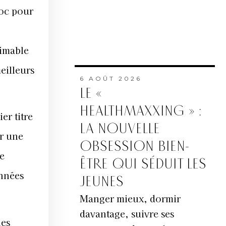
roc pour
timable
eilleurs
6 AOÛT 2026
LE «
HEALTHMAXXING » :
er titre
LA NOUVELLE
er une
OBSESSION BIEN-
re
ÊTRE QUI SÉDUIT LES
années
JEUNES
Manger mieux, dormir
davantage, suivre ses
nes