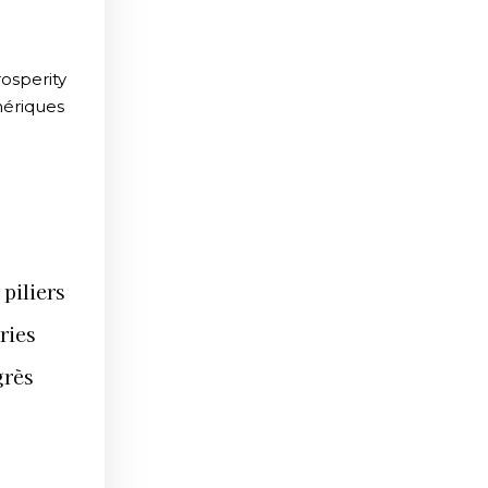
rosperity
mériques
piliers
ries
grès