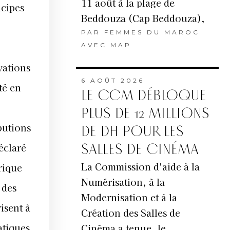
11 août à la plage de
ncipes
Beddouza (Cap Beddouza),
PAR
FEMMES DU MAROC
AVEC MAP
vations
6 AOÛT 2026
té en
LE CCM DÉBLOQUE
PLUS DE 12 MILLIONS
butions
DE DH POUR LES
éclaré
SALLES DE CINÉMA
La Commission d'aide à la
rique
Numérisation, à la
 des
Modernisation et à la
isent à
Création des Salles de
atiques,
Cinéma a tenue, le