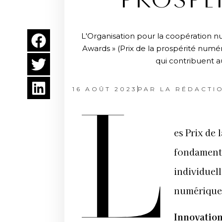
PROSPÉ
L'Organisation pour la coopération nu
Awards » (Prix de la prospérité num
qui contribuent a
16 AOÛT 2023
PAR
LA RÉDACTI
L
es Prix de 
fondamenta
individuel
numérique
Innovatio