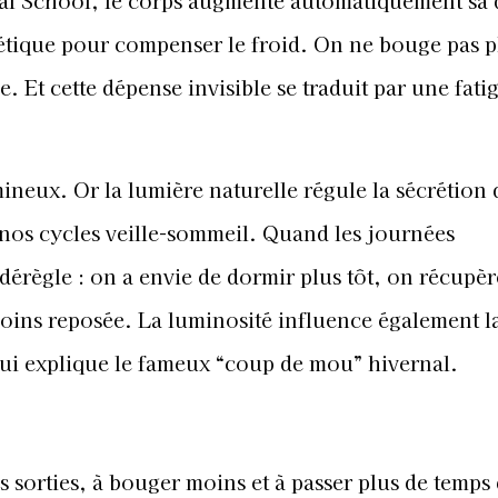
al School, le corps augmente automatiquement sa
étique pour compenser le froid. On ne bouge pas 
Et cette dépense invisible se traduit par une fati
umineux. Or la lumière naturelle régule la sécrétion 
nos cycles veille-sommeil. Quand les journées
 dérègle : on a envie de dormir plus tôt, on récupè
 moins reposée. La luminosité influence également l
qui explique le fameux “coup de mou” hivernal.
es sorties, à bouger moins et à passer plus de temps