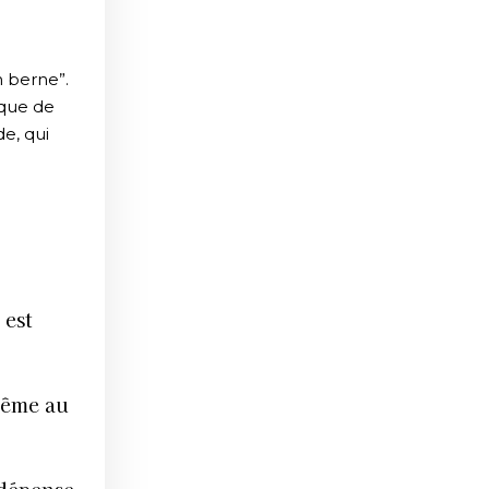
n berne”.
nque de
e, qui
 est
même au