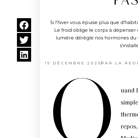
PA
Si l’hiver vous épuise plus que d’habi
Le froid oblige le corps à dépenser
lumière dérègle nos hormones du so
s’instal
19 DÉCEMBRE 2025
PAR
LA RÉD
Q
uand l
simple
therm
repos.