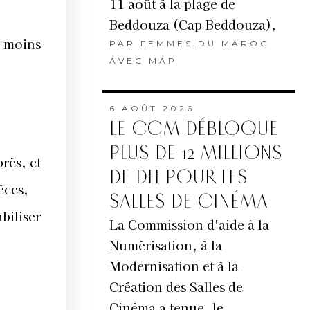
11 août à la plage de
Beddouza (Cap Beddouza),
u moins
PAR
FEMMES DU MAROC
AVEC MAP
6 AOÛT 2026
LE CCM DÉBLOQUE
PLUS DE 12 MILLIONS
rés, et
DE DH POUR LES
èces,
SALLES DE CINÉMA
abiliser
La Commission d'aide à la
Numérisation, à la
Modernisation et à la
Création des Salles de
Cinéma a tenue, le