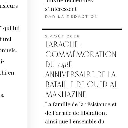
plus de recherches
lusieurs
s'intéressent
PAR
LA RÉDACTION
” qui lui
5 AOÛT 2026
turel
LARACHE :
onnels.
COMMÉMORATION
i-
DU 448E
chi en
ANNIVERSAIRE DE LA
BATAILLE DE OUED AL
MAKHAZINE
s.
La famille de la résistance et
de l'armée de libération,
ainsi que l'ensemble du