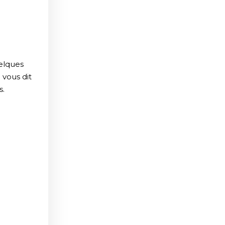
T
uelques
 vous dit
s.