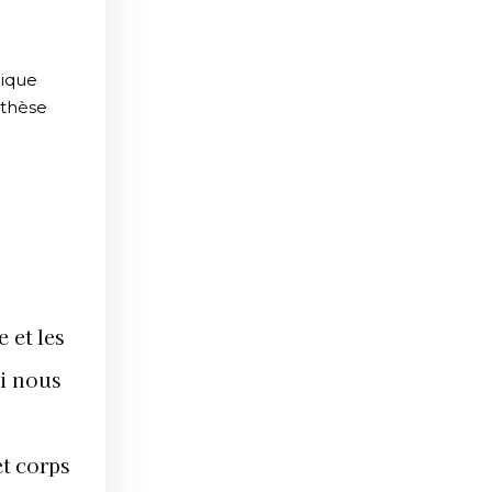
nique
nthèse
 et les
i nous
et corps