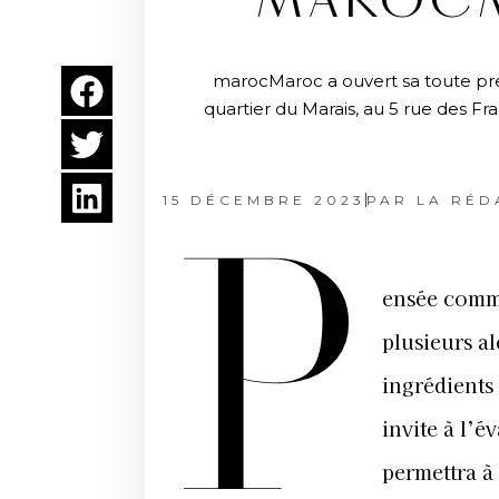
MAROCM
marocMaroc a ouvert sa toute prem
quartier du Marais, au 5 rue des F
15 DÉCEMBRE 2023
PAR
LA RÉD
P
ensée comm
plusieurs al
ingrédient
invite à l’
permettra à