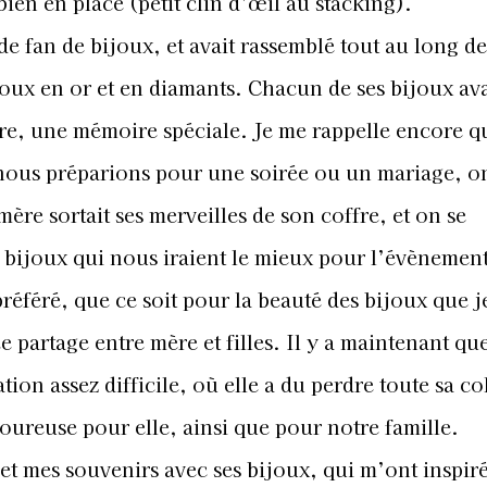
 bien en place (petit clin d’œil au stacking).
 fan de bijoux, et avait rassemblé tout au long de 
oux en or et en diamants. Chacun de ses bijoux av
ère, une mémoire spéciale. Je me rappelle encore 
ous préparions pour une soirée ou un mariage, o
 mère sortait ses merveilles de son coffre, et on se
les bijoux qui nous iraient le mieux pour l’évènemen
éféré, que ce soit pour la beauté des bijoux que j
e partage entre mère et filles. Il y a maintenant qu
ion assez difficile, où elle a du perdre toute sa co
oureuse pour elle, ainsi que pour notre famille.
 mes souvenirs avec ses bijoux, qui m’ont inspiré