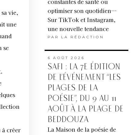
constantes de santé ou
optimiser son quotidien…
sa vie,
Sur TikTok et Instagram,
ait une
une nouvelle tendance
quand
PAR
LA RÉDACTION
n se
6 AOÛT 2026
SAFI : LA 7E ÉDITION
t.
DE L’ÉVÉNEMENT “LES
e
PLAGES DE LA
elques
POÉSIE”, DU 9 AU 11
llection
AOÛT À LA PLAGE DE
BEDDOUZA
La Maison de la poésie de
 à créer