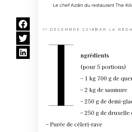
Le chef Azdin du restaurant The Kit
11 DÉCEMBRE 2018
PAR
LA RÉD
I
ngrédients
(pour 5 portions)
–
1 kg 700 g de qu
–
2 kg de saumure
–
250 g de demi-gla
–
250 g de druxelle
–
Purée de céleri-rave