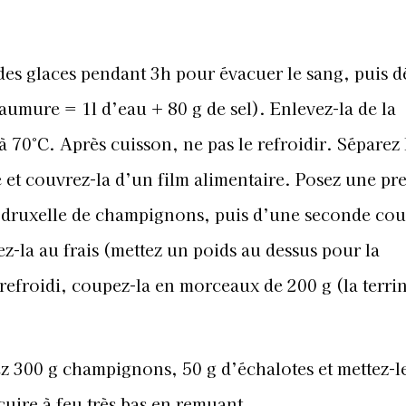
des glaces pendant 3h pour évacuer le sang, puis 
aumure = 1l d’eau + 80 g de sel). Enlevez-la de la
à 70°C. Après cuisson, ne pas le refroidir. Séparez 
 et couvrez-la d’un film alimentaire. Posez une pr
 druxelle de champignons, puis d’une seconde co
ez-la au frais (mettez un poids au dessus pour la
refroidi,
coupez-la en morceaux de 200
g (la terri
z 300 g champignons, 50 g d’échalotes et mettez-l
cuire à feu très bas en remuant.