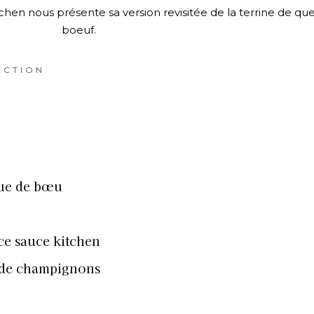
chen nous présente sa version revisitée de la terrine de q
boeuf.
ACTION
eue de bœu
ce sauce kitchen
 de champignons