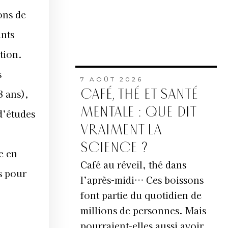
ons de
ants
tion.
s
7 AOÛT 2026
CAFÉ, THÉ ET SANTÉ
8 ans),
MENTALE : QUE DIT
d’études
VRAIMENT LA
SCIENCE ?
e en
Café au réveil, thé dans
s pour
l’après-midi… Ces boissons
font partie du quotidien de
millions de personnes. Mais
pourraient-elles aussi avoir