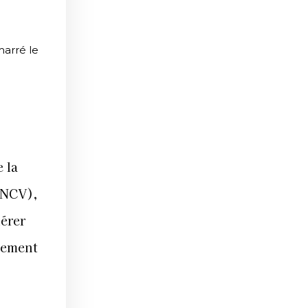
marré le
e la
FNCV),
nérer
rement