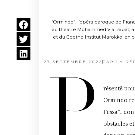
“Ormindo”, l’opéra baroque de Franc
au théâtre Mohammed V à Rabat, à l
et du Goethe Institut Marokko, en co
27 SEPTEMBRE 2022
PAR
LA RÉ
P
résenté pou
Ormindo rela
Fessa”, don
obstacles e