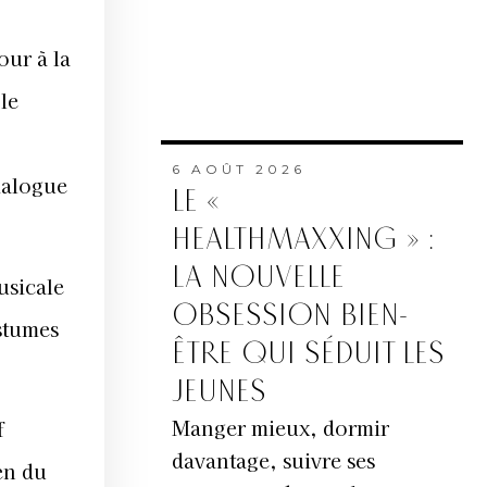
our à la
le
6 AOÛT 2026
dialogue
LE «
HEALTHMAXXING » :
LA NOUVELLE
usicale
OBSESSION BIEN-
stumes
ÊTRE QUI SÉDUIT LES
JEUNES
Manger mieux, dormir
f
davantage, suivre ses
en du