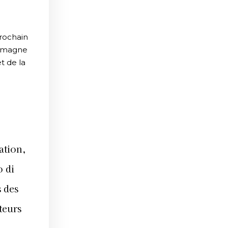
prochain
lemagne
t de la
ation,
o di
 des
teurs