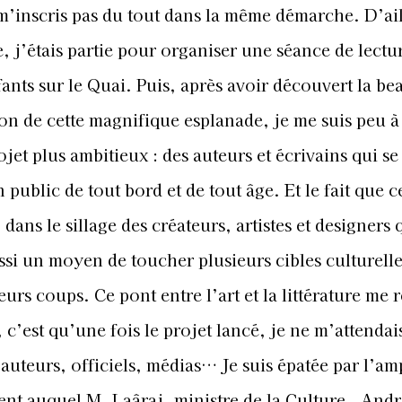
m’inscris pas du tout dans la même démarche. D’ail
e, j’étais partie pour organiser une séance de lect
fants sur le Quai. Puis, après avoir découvert la be
ation de cette magnifique esplanade, je me suis peu 
ojet plus ambitieux : des auteurs et écrivains qui se
public de tout bord et de tout âge. Et le fait que c
 dans le sillage des créateurs, artistes et designers 
ssi un moyen de toucher plusieurs cibles culturelle
ieurs coups. Ce pont entre l’art et la littérature me 
e, c’est qu’une fois le projet lancé, je ne m’attendai
auteurs, officiels, médias… Je suis épatée par l’am
nt auquel M. Laâraj, ministre de la Culture , Andr