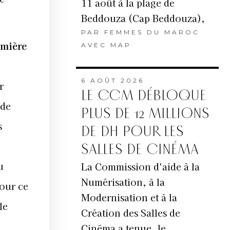
11 août à la plage de
Beddouza (Cap Beddouza),
PAR
FEMMES DU MAROC
emière
AVEC MAP
6 AOÛT 2026
r
LE CCM DÉBLOQUE
 de
PLUS DE 12 MILLIONS
s
DE DH POUR LES
SALLES DE CINÉMA
u
La Commission d'aide à la
Numérisation, à la
Pour ce
Modernisation et à la
le
Création des Salles de
Cinéma a tenue, le