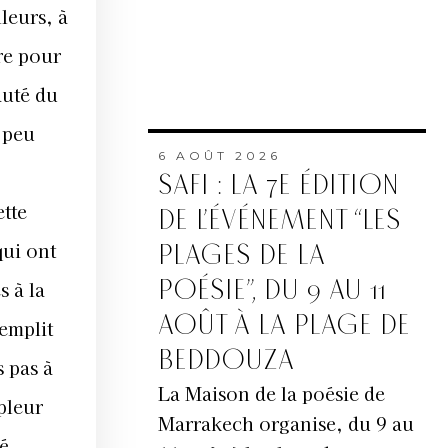
leurs, à
ure pour
auté du
à peu
6 AOÛT 2026
SAFI : LA 7E ÉDITION
ette
DE L’ÉVÉNEMENT “LES
qui ont
PLAGES DE LA
POÉSIE”, DU 9 AU 11
s à la
AOÛT À LA PLAGE DE
remplit
BEDDOUZA
s pas à
La Maison de la poésie de
pleur
Marrakech organise, du 9 au
é