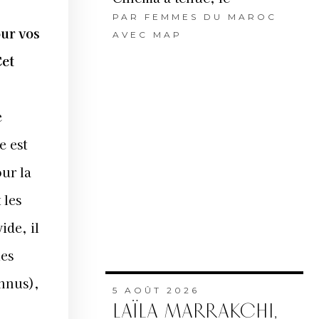
PAR
FEMMES DU MAROC
our vos
AVEC MAP
Cet
e
e est
our la
 les
ide, il
les
onnus),
5 AOÛT 2026
LAÏLA MARRAKCHI,