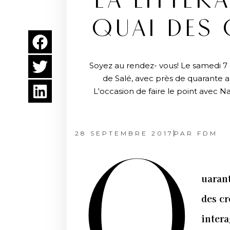
“LA LITTÉRA
QUAI DES 
Soyez au rendez- vous! Le samedi 7 oc
de Salé, avec près de quarante a
L'occasion de faire le point avec Na
28 SEPTEMBRE 2017
PAR
FDM
Q
uarant
des cr
intera