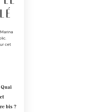
 LE
LÉ
a Marina
lic.
ur cet
u Quai
et
re bis ?