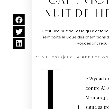
CAF : VI
NUIT DE L
C’est une nuit de liesse qui a défer
remporté la Ligue des champions d’Af
Rouges ont reçu p
31 MAI 2022
PAR
LA RÉDACTION
L
e Wydad de
contre Al-
Moutaraji,
signe sa tr