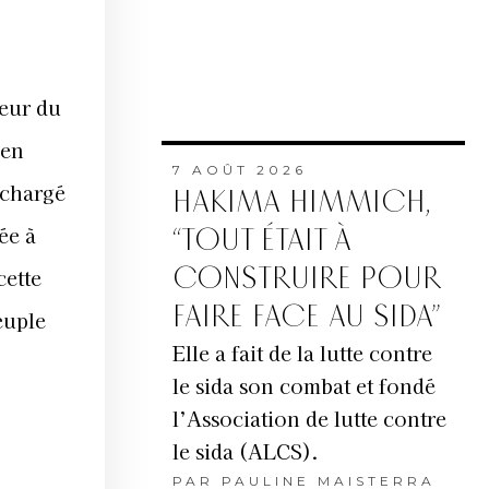
neur du
ien
7 AOÛT 2026
 chargé
HAKIMA HIMMICH,
ée à
“TOUT ÉTAIT À
CONSTRUIRE POUR
cette
FAIRE FACE AU SIDA”
euple
Elle a fait de la lutte contre
le sida son combat et fondé
l’Association de lutte contre
le sida (ALCS).
PAR
PAULINE MAISTERRA