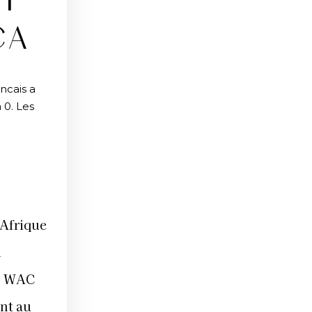
ET
CA
ncais a
 0. Les
’Afrique
l
Le WAC
ant au