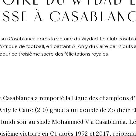
CTOIRE DU WYDAD 
IESSE À CASABLAN
lé su rCasablanca après la victoire du Wydad. Le club casabla
rique de football, en battant Al Ahly du Caire par 2 buts à
our ce troisième sacre des félicitations royales.
 Casablanca a remporté la Ligue des champions d
Ahly le Caire (2-0) grâce à un doublé de Zouheir E
 lundi soir au stade Mohammed V à Casablanca. 
oisième victoire en C1 après 1992 et 2017, rejoign