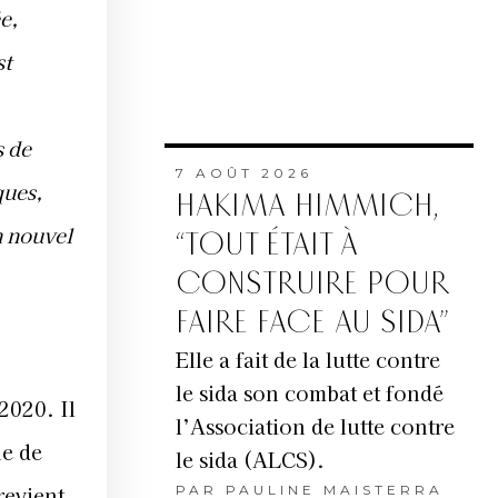
e,
st
s de
7 AOÛT 2026
ques,
HAKIMA HIMMICH,
n nouvel
“TOUT ÉTAIT À
CONSTRUIRE POUR
FAIRE FACE AU SIDA”
Elle a fait de la lutte contre
le sida son combat et fondé
2020. Il
l’Association de lutte contre
e de
le sida (ALCS).
revient
PAR
PAULINE MAISTERRA