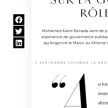
SUR LA G
RÔL
Mohamed Alami Berrada vient de publ
expérience de gouvernance publique e
qui forgeront le Maroc au XXIème si
2 SEPTEMBRE 2020
PAR
LA RÉD
“A
u tou
nomb
dern