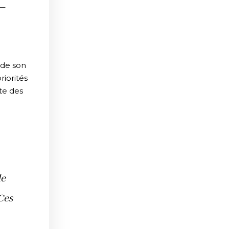
E
 de son
riorités
ite des
de
Ces