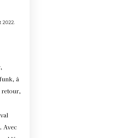
t 2022.
,
funk, à
 retour,
ival
é. Avec