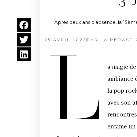
3 
Après deux ans d’absence, la 15ème é
25 AVRIL 2022
PAR
LA RÉDACTI
L
a magie de
ambiance é
la pop rock
avec son a
rencontres.
entame un 